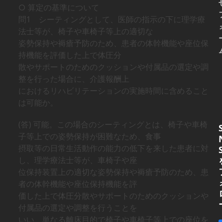
○ 算定の基準について
問1 シーティングとして、医師の指示の下に理学療
法士等が、椅子や車椅子等上の適切な
姿勢保持や褥瘡予防のため、患者の体幹機能や座位保
持機能を評価した上で体圧分
散やサポートのためのクッションや付属品の選定や調
整を行った場合に、介護報酬上
におけるリハビリテーションの実施時間に含めること
は可能か。
(答) 可能。この場合のシーティングとは、椅子や車椅
子等上での姿勢保持が困難なため、食事
摂取等の日常生活動作の能力の低下を来した患者に対
し、理学療法士等が、車椅子や座
位保持装置上の適切な姿勢保持や褥瘡予防のため、患
者の体幹機能や座位保持機能を評
価した上で体圧分散やサポートのためのクッションや
付属品の選定や調整を行うことを
いい、単なる離床目的で椅子や車椅子等上での座位を