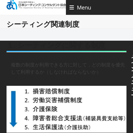
Skip
Menu
to
content
シーティング関連制度
１. シーティングに関する制度
複数の制度が利用できる方に対して，どの制度を優先
して利用するか（しなければならないか）