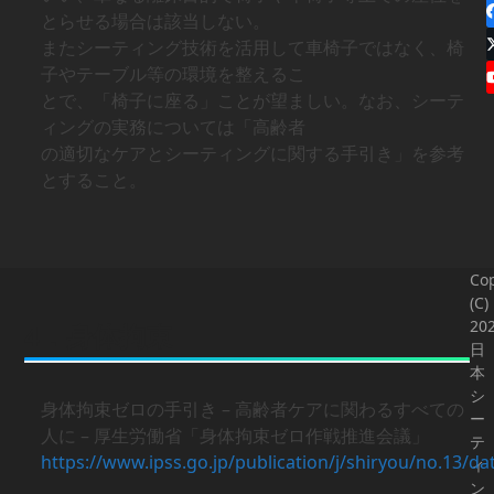
とらせる場合は該当しない。
またシーティング技術を活用して車椅子ではなく、椅
子やテーブル等の環境を整えるこ
とで、「椅子に座る」ことが望ましい。なお、シーテ
ィングの実務については「高齢者
の適切なケアとシーティングに関する手引き」を参考
とすること。
Cop
(C)
20
4．身体拘束
日
本
シ
身体拘束ゼロの手引き – 高齢者ケアに関わるすべての
ー
人に – 厚生労働省「身体拘束ゼロ作戦推進会議」
テ
https://www.ipss.go.jp/publication/j/shiryou/no.13/da
ィ
ン