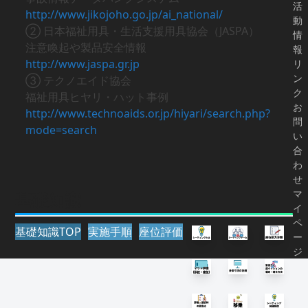
活
http://www.jikojoho.go.jp/ai_national/
動
② 日本福祉用具・生活支援用具協会（JASPA）
情
注意喚起や製品安全情報
報
http://www.jaspa.gr.jp
リ
ン
③ テクノエイド協会
ク
福祉用具ヒヤリ・ハット事例
お
http://www.technoaids.or.jp/hiyari/search.php?
問
mode=search
い
合
わ
せ
マ
基礎知識
イ
ペ
基礎知識TOP
実施手順
座位評価
ー
ジ