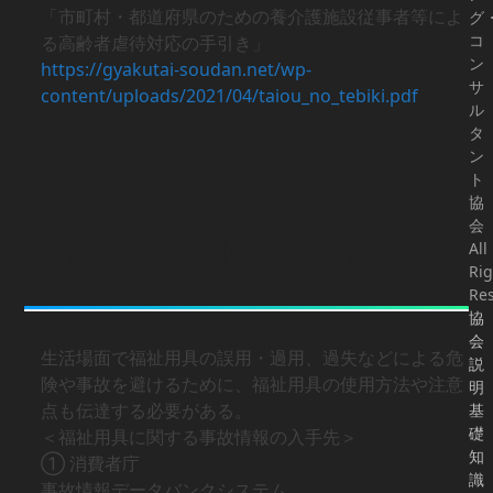
「市町村・都道府県のための養介護施設従事者等によ
グ
コ
る高齢者虐待対応の手引き」
ン
https://gyakutai-soudan.net/wp-
サ
content/uploads/2021/04/taiou_no_tebiki.pdf
ル
タ
ン
ト
協
会
5．福祉用具に関する事故情報など
All
Rig
の入手先
Res
協
会
生活場面で福祉用具の誤用・過用、過失などによる危
説
険や事故を避けるために、福祉用具の使用方法や注意
明
点も伝達する必要がある。
基
礎
＜福祉用具に関する事故情報の入手先＞
知
① 消費者庁
識
事故情報データバンクシステム