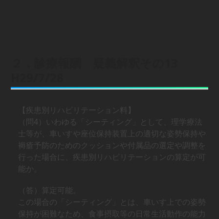
２．診療報酬 疑義解釈その13
H29/7/28
【疾患別リハビリテーション料】
（問4）いわゆる「シーティング」として、理学療法
士等が、車いすや座位保持装置上の適切な姿勢保持や
褥瘡予防のためのクッションや付属品の選定や調整を
行った場合に、疾患別リハビリテーションの算定が可
能か。
（答）算定可能。
この場合の「シーティング」とは、車いす上での姿勢
保持が困難なため、食事摂取等の日常生活動作の能力