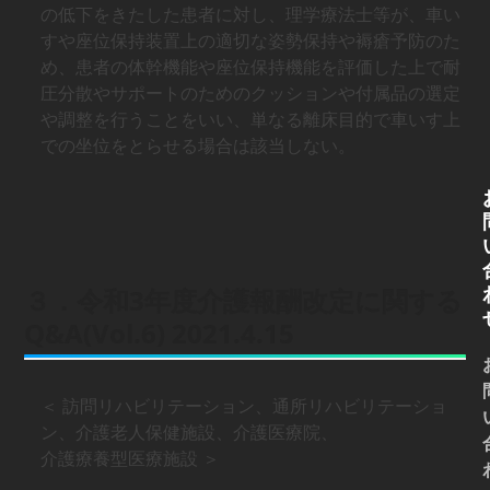
の低下をきたした患者に対し、理学療法士等が、車い
すや座位保持装置上の適切な姿勢保持や褥瘡予防のた
め、患者の体幹機能や座位保持機能を評価した上で耐
圧分散やサポートのためのクッションや付属品の選定
や調整を行うことをいい、単なる離床目的で車いす上
での坐位をとらせる場合は該当しない。
３．令和3年度介護報酬改定に関する
Q&A(Vol.6) 2021.4.15
＜ 訪問リハビリテーション、通所リハビリテーショ
ン、介護老人保健施設、介護医療院、
介護療養型医療施設 ＞