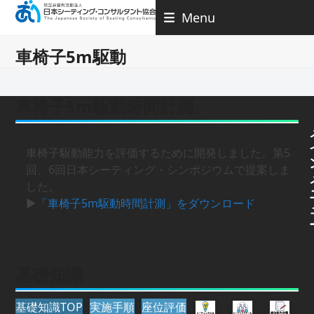
Skip
Menu
to
content
車椅子5m駆動
車椅子5m駆動時間計測
車椅子駆動能力を評価するために開発しました。第5
回、6回日本シーティング・シンポジウムで提案しま
した。
▶
「車椅子5m駆動時間計測」をダウンロード
基礎知識
基礎知識TOP
実施手順
座位評価