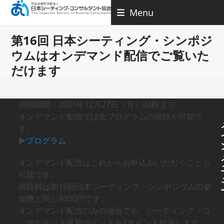
Skip
Menu
to
content
第16回 日本シーティング・シンポジ
ウムはオンデマンド配信でご覧いた
だけます
視聴期間：2021年12月27日（月）24時まで
オンデマンド配信では全プログラムの視聴が可能で
す。
▶
プログラム
オンデマンド配信はこれからお申込みいただくことも
可能です。
視聴料は第16回日本シーティング・シンポジウムの参
加費と同じ4000円です。
オンデマンド配信のみの場合でも、シーティング・コ
ンサルタント更新ポイントを2ポイント付与します。