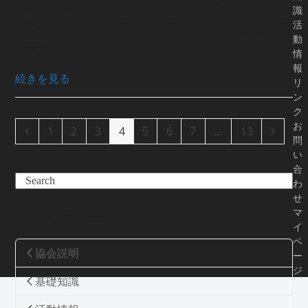
第18回日本シーティング・シン
識
ポジウム オンデマンド動画の
活
動
ご案内
情
報
続きを見る
リ
ン
ク
お
Previous
Page
Page
Page
Page
Page
Page
Page
Page
Next
1
2
3
4
5
6
7
…
13
問
い
合
Search
わ
せ
マ
メインメニュー
イ
ペ
協会説明
ー
ジ
基礎知識