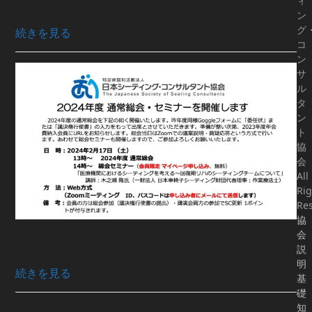
ンポジウムのご案内
ィ
ン
グ
続きを見る
コ
ン
サ
ル
タ
ン
ト
協
会
All
Rig
Res
協
会
2024年度通常総会のお知らせ
説
明
続きを見る
基
礎
知