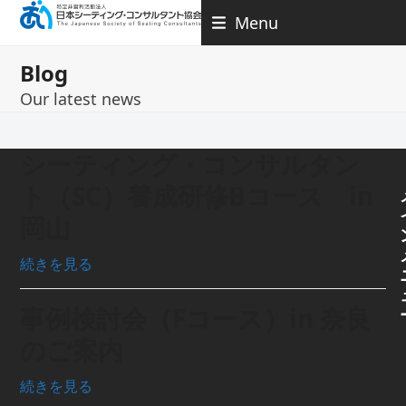
Skip
Menu
to
content
Blog
Our latest news
シーティング・コンサルタン
ト（SC）養成研修Bコース in
岡山
続きを見る
事例検討会（Fコース）in 奈良
のご案内
続きを見る