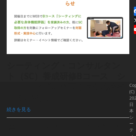
シーティング・コンサルタン
ト（SC）養成研修Bコース シ
ーティングに必要な身体機能評
Cop
(C)
価のご案内
20
日
続きを見る
本
シ
ー
第19回 日本シーティング・シ
テ