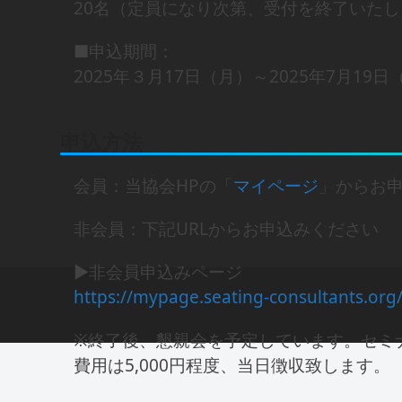
20名（定員になり次第、受付を終了いた
■申込期間：
2025年３月17日（月）～2025年7月19日
申込方法
会員：当協会HPの「
マイページ
」からお
非会員：下記URLからお申込みください
▶非会員申込みページ
https://mypage.seating-consultants.org
※終了後、懇親会を予定しています。セミ
費用は5,000円程度、当日徴収致します。