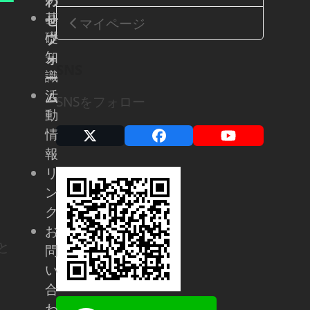
わ
基
せ
マイページ
礎
フ
知
ォ
SNS
識
ー
活
ム
SNSをフォロー
動
情
X
Facebook
YouTube
報
リ
ン
ク
お
と
問
い
合
わ