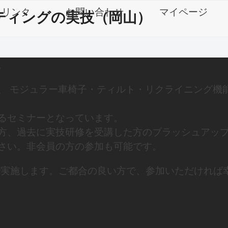
リンク
お問い合わせ
マイページ
ティングの実技（岡山）
。
、 モジュラー車椅子・ティルト・リクライニング機
るセミナーとなっています。
方、過去に実技研修を受講した方のブラッシュアッ
さい。非会員の方の参加も可能です。
で実施します。ご都合の良い方で、参加いただければ