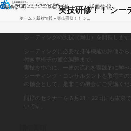
Skip
協会説明
基礎知識
活動情報
実技研修！！ シー
to
ホーム
»
新着情報
»
実技研修！！ シ…
content
シーティングの実技（岡山）を開催します
シーティングに必要な身体機能の評価から
付き車椅子の適合調整まで。
実技を中心に、一連の流れを実践的に学べ
シーティング・コンサルタントを取得中の
の機会として、是非この機会にご受講くだ
同様のセミナーを６月21・22日にも東京
いです。
開催要項