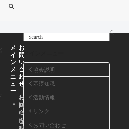
Search
メ
お
能
メインメニュー
イ
問
ン
い
メ
合
協会説明
プ
ニ
わ
基礎知識
ュ
せ
ー
幸
お
活動情報
協
問
リンク
会
い
説
合
お問い合わせ
明