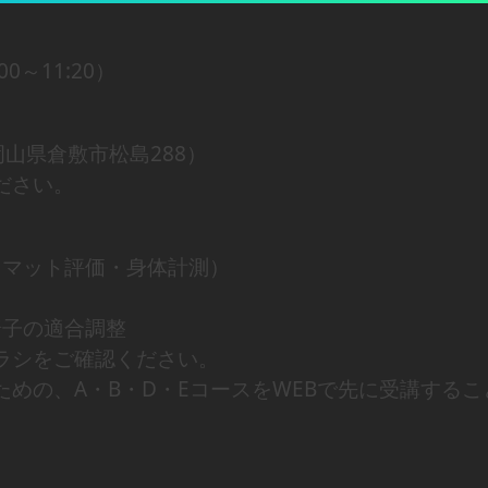
00～11:20）
3 岡山県倉敷市松島288）
ださい。
マット評価・身体計測）
椅子の適合調整
ラシをご確認ください。
めの、A・B・D・EコースをWEBで先に受講するこ