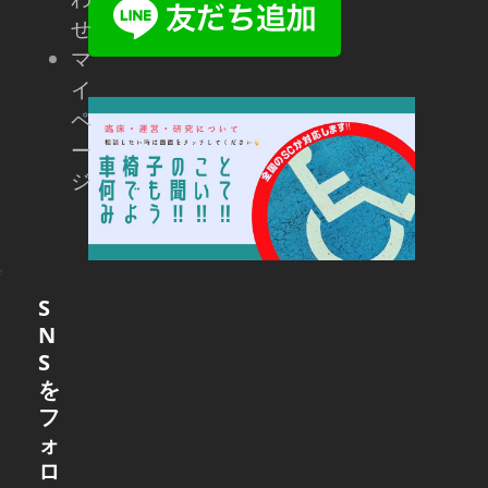
せ
マ
イ
ペ
ー
ジ
会
S
N
S
を
フ
ォ
ロ