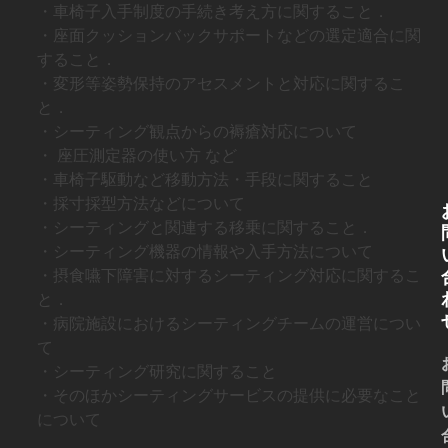
・車椅子入手制度の手続き考え方に関すること．
・座面クッションバックサポートなどの選定適合に関
すること．
・変形等姿勢保持のアセスメントと対応に関するこ
と．
・シーティング観点からの褥瘡対応について
・ 座圧測定器の使い方 など
・車椅子駆動など移動方法・手段に関すること
・採寸採型方法などについて
・シーティングと関連する移乗に関すること．
・シーティング機器の情報や入手方法について
・摂食嚥下障害に対するシーティング対応に関するこ
と．
・病院施設におけるシーティングチームの運営につい
て
・シーティング研究に関すること
・そのほかシーティングサービスの提供に必要なこと
について