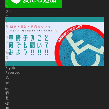
ィ
ン
グ・
コ
ン
サ
ル
タ
ン
ト
協
会
All
Rights
Reserved.
協
会
説
明
基
礎
知