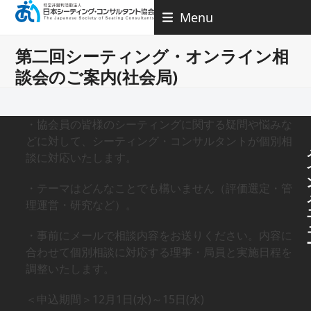
Skip
Menu
to
content
第二回シーティング・オンライン相
談会のご案内(社会局)
・協会員の皆様のシーティングに関する疑問や悩みな
どに対して、シーティング・コンサルタントが個別相
談に対応いたします。
・テーマはどんなことでも構いません（評価選定・管
理運営・研究など）。
・事前にメールで相談内容をお送りください。内容に
合わせて個別相談に対応する理事・局員と実施日程を
調整いたします。
＜申込期間＞12月1日(水)～15日(水)